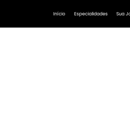
Início
Especialidades
Sua J
SORRISO COM
E – DRA
 Dantas é composta por