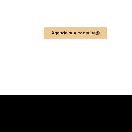
uma equipe multidisciplinar espe
tecnologia, experiência e sensibi
transformar sorrisos com natural
Agende sua consulta